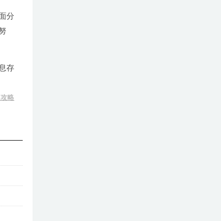
面分
努
息存
播攻略