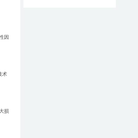
性因
技术
大损