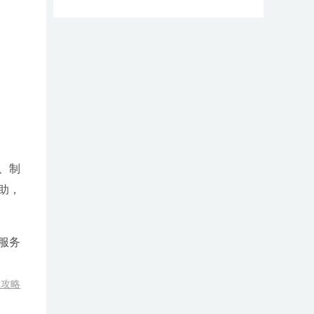
、制
助，
服务
室攻略